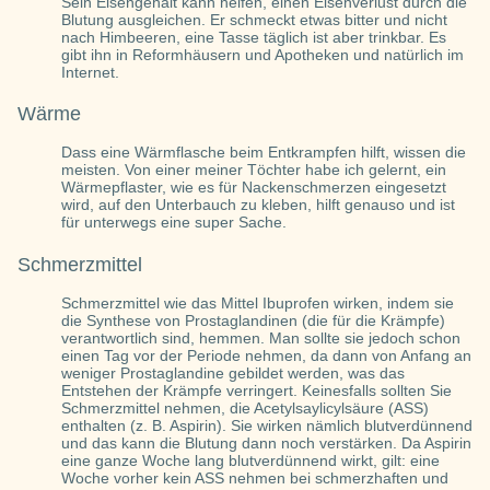
Sein Eisengehalt kann helfen, einen Eisenverlust durch die
Blutung ausgleichen. Er schmeckt etwas bitter und nicht
nach Himbeeren, eine Tasse täglich ist aber trinkbar. Es
gibt ihn in Reformhäusern und Apotheken und natürlich im
Internet.
Wärme
Dass eine Wärmflasche beim Entkrampfen hilft, wissen die
meisten. Von einer meiner Töchter habe ich gelernt, ein
Wärmepflaster, wie es für Nackenschmerzen eingesetzt
wird, auf den Unterbauch zu kleben, hilft genauso und ist
für unterwegs eine super Sache.
Schmerzmittel
Schmerzmittel wie das Mittel Ibuprofen wirken, indem sie
die Synthese von Prostaglandinen (die für die Krämpfe)
verantwortlich sind, hemmen. Man sollte sie jedoch schon
einen Tag vor der Periode nehmen, da dann von Anfang an
weniger Prostaglandine gebildet werden, was das
Entstehen der Krämpfe verringert. Keinesfalls sollten Sie
Schmerzmittel nehmen, die Acetylsaylicylsäure (ASS)
enthalten (z. B. Aspirin). Sie wirken nämlich blutverdünnend
und das kann die Blutung dann noch verstärken. Da Aspirin
eine ganze Woche lang blutverdünnend wirkt, gilt: eine
Woche vorher kein ASS nehmen bei schmerzhaften und