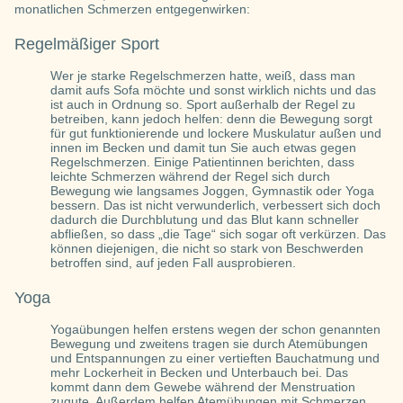
monatlichen Schmerzen entgegenwirken:
Regelmäßiger Sport
Wer je starke Regelschmerzen hatte, weiß, dass man
damit aufs Sofa möchte und sonst wirklich nichts und das
ist auch in Ordnung so. Sport außerhalb der Regel zu
betreiben, kann jedoch helfen: denn die Bewegung sorgt
für gut funktionierende und lockere Muskulatur außen und
innen im Becken und damit tun Sie auch etwas gegen
Regelschmerzen. Einige Patientinnen berichten, dass
leichte Schmerzen während der Regel sich durch
Bewegung wie langsames Joggen, Gymnastik oder Yoga
bessern. Das ist nicht verwunderlich, verbessert sich doch
dadurch die Durchblutung und das Blut kann schneller
abfließen, so dass „die Tage“ sich sogar oft verkürzen. Das
können diejenigen, die nicht so stark von Beschwerden
betroffen sind, auf jeden Fall ausprobieren.
Yoga
Yogaübungen helfen erstens wegen der schon genannten
Bewegung und zweitens tragen sie durch Atemübungen
und Entspannungen zu einer vertieften Bauchatmung und
mehr Lockerheit in Becken und Unterbauch bei. Das
kommt dann dem Gewebe während der Menstruation
zugute. Außerdem helfen Atemübungen mit Schmerzen