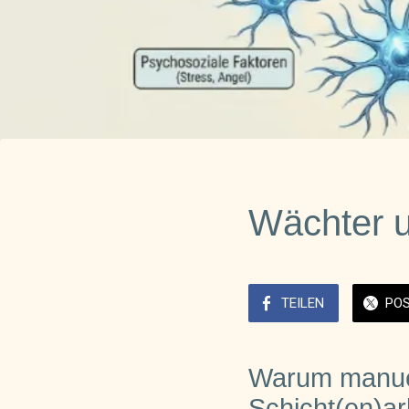
Wächter 
TEILEN
PO
Warum manuel
Schicht(en)ar