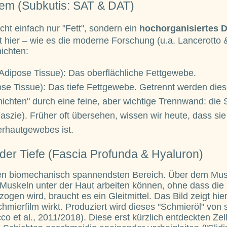
tem (Subkutis: SAT & DAT)
icht einfach nur "Fett", sondern ein
hochorganisiertes
t hier – wie es die moderne Forschung (u.a. Lancerotto &
ichten:
 Adipose Tissue): Das oberflächliche Fettgewebe.
e Tissue): Das tiefe Fettgewebe. Getrennt werden die
chten" durch eine feine, aber wichtige Trennwand: die S
aszie). Früher oft übersehen, wissen wir heute, dass sie 
erhautgewebes ist.
der Tiefe (Fascia Profunda & Hyaluron)
n biomechanisch spannendsten Bereich. Über dem Muskel
Muskeln unter der Haut arbeiten können, ohne dass die 
gen wird, braucht es ein Gleitmittel. Das Bild zeigt hie
chmierfilm wirkt. Produziert wird dieses "Schmieröl" von s
o et al., 2011/2018). Diese erst kürzlich entdeckten Zell