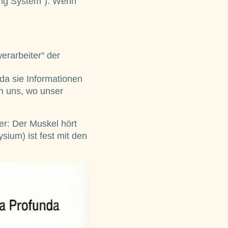
ding System"). Wenn
erarbeiter" der
 da sie Informationen
en uns, wo unser
ier: Der Muskel hört
sium) ist fest mit den