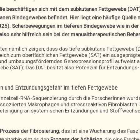
die beschäftigen sich mit dem subkutanen Fettgewebe (DAT)
tanen Bindegewebes befindet. Hier liegt eine häufige Quelle
5). Scherbewegungen im tieferen Bindegewebe wie in der
also sehr hilfreich sein bei der manualtherapeutischen Beha
ten nämlich zeigen, dass das tiefe subkutane Fettgewebe 
eich zum oberflächlichen Fettgewebe (SAT) ein ausgeprägt
und umbauungsförderndes Genexpressionsprofil aufweist a
ebe (SAT): Das DAT besitzt also Potenzial für Entzündungs-
n und Entzündungsgefahr im tiefen Fettgewebe
 Einzelzell-RNA-Sequenzierung durch die ForscherInnen wurd
ssoziierten Makrophagen und stressreaktiven Fibroblasten
Beteiligung an systemischen Entzündungen und Stoffwechsel
Prozess der
Fibrosierung
, das ist eine Wucherung des Fasz
Weiterhin gibt es den
Prozess der Adhäsion
,
die eine Ersch