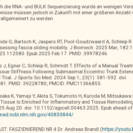
h die RNA- und BULK Sequenzierung wurde an wenigen Ver
bnisse müssen jedoch in Zukunft mit einer größeren Anzah
rallgemeinert zu werden.
ide G, Bartsch K, Jaspers RT, Pool-Goudzwaard A, Schleip R.
ssessing fascia sliding mobility. J Biomech. 2025 Mar; 182:
25.112580. Epub 2025 Feb 17. PMID: 39978246.
ke J, Egner C, Schleip R, Schmidt T. Effects of a Manual Tre
issue Stiffness Following Submaximal Eccentric Trunk Extens
rial. J Sports Sci Med. 2024 Sep 1; 23(1): 581-592. doi:
81. PMID: 39228780; PMCID: PMC11366855.
saka K, Yamaji Y, Akita S, Tokumoto H, Kuroda M, Mitsukaw
Tissue Is Enriched for Inflammatory and Tissue Remodelin
025 Aug 20. doi: 10.1152/ajpcell.00463.2025. Epub ahead of 
bmed.ncbi.nlm.nih.gov/40833844/
ST: FASZIENIEREND NR.4 Dr. Andreas Brandl (
https://yout