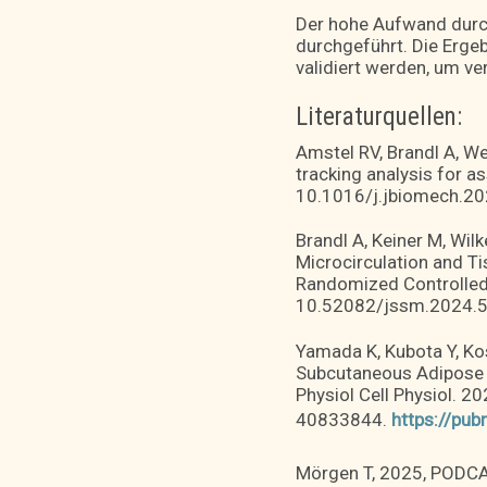
Der hohe Aufwand durc
durchgeführt. Die Erge
validiert werden, um ve
Literaturquellen:
Amstel RV, Brandl A, We
tracking analysis for a
10.1016/j.jbiomech.20
Brandl A, Keiner M, Wil
Microcirculation and T
Randomized Controlled T
10.52082/jssm.2024.5
Yamada K, Kubota Y, Ko
Subcutaneous Adipose 
Physiol Cell Physiol. 2
40833844.
https://pu
Mörgen T, 2025, PODCA