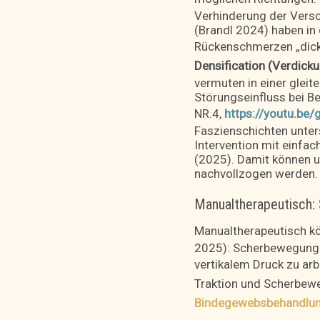
Verhinderung der Versch
(Brandl 2024) haben in
Rückenschmerzen „dicke
Densification (Verdick
vermuten in einer glei
Störungseinfluss bei 
NR.4,
https://youtu.be
Faszienschichten unter
Intervention mit einfa
(2025). Damit können u
nachvollzogen werden. 
Manualtherapeutisch:
Manualtherapeutisch k
2025): Scherbewegung d
vertikalem Druck zu ar
Traktion und Scherbe
Bindegewebsbehandlun