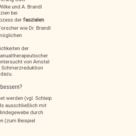
Wilke und A. Brandl
zien bei
rozess der
faszialen
orscher wie Dr. Brandl
 möglichen
ichkeiten der
manualtherapeutischer
untersucht von Amstel
, Schmerzreduktion
 dazu.
rbessern?
et werden (vgl. Schleip
s ausschließlich mit
® Bindegewebe
durch
n (zum Beispiel