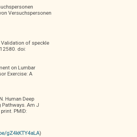
suchspersonen
l von Versuchspersonen
 Validation of speckle
112580. doi:
atment on Lumbar
or Exercise: A
a N. Human Deep
g Pathways. Am J
print. PMID:
u.be/gZ4kKTY4aLA
)