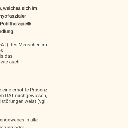
, welches sich im
 myofaszialer
 Pohltherapie®
ndlung.
(DAT) des Menschen im
es
ls das
 wie auch
e eine erhöhte Präsenz
 im DAT nachgewiesen,
störungen weist (vgl.
iengewebes in alle
werung oder