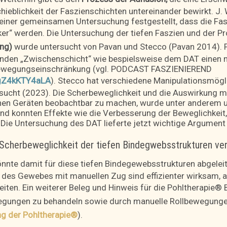
ieblichkeit der Faszienschichten untereinander bewirkt. J. 
 einer gemeinsamen Untersuchung festgestellt, dass die Fas
r“ werden. Die Untersuchung der tiefen Faszien und der P
ung)
wurde untersucht von Pavan und Stecco (Pavan 2014). F
tenden „Zwischenschicht“ wie bespielsweise dem DAT einen
Bewegungseinschränkung (vgl. PODCAST FASZIENIEREND
/gZ4kKTY4aLA
). Stecco hat verschiedene Manipulationsmögl
sucht (2023). Die Scherbeweglichkeit und die Auswirkung 
chen Geräten beobachtbar zu machen, wurde unter anderem 
nd konnten Effekte wie die Verbesserung der Beweglichkeit
Die Untersuchung des DAT lieferte jetzt wichtige Argument
 Scherbeweglichkeit der tiefen Bindegwebsstrukturen ve
önnte damit für
diese tiefen Bindegewebsstrukturen
abgeleit
es Gewebes mit manuellen Zug sind effizienter wirksam, al
beiten. Ein weiterer Beleg und Hinweis für die Pohltherapie
wegungen
zu behandeln sowie durch
manuelle Rollbewegunge
g der Pohltherapie®
)
.