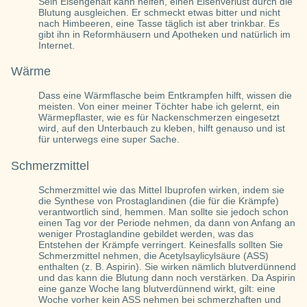
Sein Eisengehalt kann helfen, einen Eisenverlust durch die
Blutung ausgleichen. Er schmeckt etwas bitter und nicht
nach Himbeeren, eine Tasse täglich ist aber trinkbar. Es
gibt ihn in Reformhäusern und Apotheken und natürlich im
Internet.
Wärme
Dass eine Wärmflasche beim Entkrampfen hilft, wissen die
meisten. Von einer meiner Töchter habe ich gelernt, ein
Wärmepflaster, wie es für Nackenschmerzen eingesetzt
wird, auf den Unterbauch zu kleben, hilft genauso und ist
für unterwegs eine super Sache.
Schmerzmittel
Schmerzmittel wie das Mittel Ibuprofen wirken, indem sie
die Synthese von Prostaglandinen (die für die Krämpfe)
verantwortlich sind, hemmen. Man sollte sie jedoch schon
einen Tag vor der Periode nehmen, da dann von Anfang an
weniger Prostaglandine gebildet werden, was das
Entstehen der Krämpfe verringert. Keinesfalls sollten Sie
Schmerzmittel nehmen, die Acetylsaylicylsäure (ASS)
enthalten (z. B. Aspirin). Sie wirken nämlich blutverdünnend
und das kann die Blutung dann noch verstärken. Da Aspirin
eine ganze Woche lang blutverdünnend wirkt, gilt: eine
Woche vorher kein ASS nehmen bei schmerzhaften und