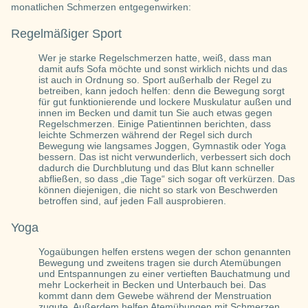
monatlichen Schmerzen entgegenwirken:
Regelmäßiger Sport
Wer je starke Regelschmerzen hatte, weiß, dass man
damit aufs Sofa möchte und sonst wirklich nichts und das
ist auch in Ordnung so. Sport außerhalb der Regel zu
betreiben, kann jedoch helfen: denn die Bewegung sorgt
für gut funktionierende und lockere Muskulatur außen und
innen im Becken und damit tun Sie auch etwas gegen
Regelschmerzen. Einige Patientinnen berichten, dass
leichte Schmerzen während der Regel sich durch
Bewegung wie langsames Joggen, Gymnastik oder Yoga
bessern. Das ist nicht verwunderlich, verbessert sich doch
dadurch die Durchblutung und das Blut kann schneller
abfließen, so dass „die Tage“ sich sogar oft verkürzen. Das
können diejenigen, die nicht so stark von Beschwerden
betroffen sind, auf jeden Fall ausprobieren.
Yoga
Yogaübungen helfen erstens wegen der schon genannten
Bewegung und zweitens tragen sie durch Atemübungen
und Entspannungen zu einer vertieften Bauchatmung und
mehr Lockerheit in Becken und Unterbauch bei. Das
kommt dann dem Gewebe während der Menstruation
zugute. Außerdem helfen Atemübungen mit Schmerzen