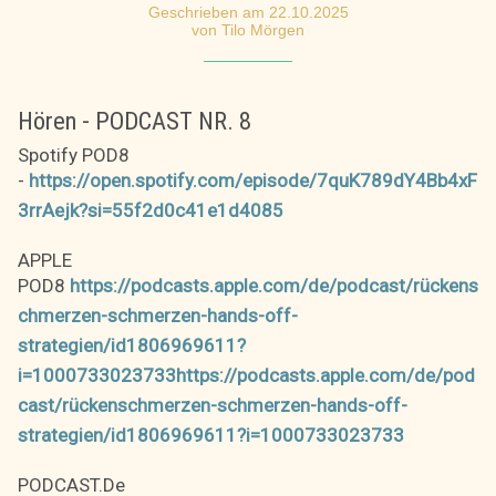
Geschrieben am 22.10.2025
von Tilo Mörgen
Hören - PODCAST NR. 8
Spotify POD8
-
https://open.spotify.com/episode/7quK789dY4Bb4xF
3rrAejk?si=55f2d0c41e1d4085
APPLE
POD8
https://podcasts.apple.com/de/podcast/rückens
chmerzen-schmerzen-hands-off-
strategien/id1806969611?
i=1000733023733https://podcasts.apple.com/de/pod
cast/rückenschmerzen-schmerzen-hands-off-
strategien/id1806969611?i=1000733023733
PODCAST.De