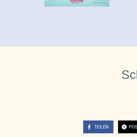
Sc
TEILEN
PO