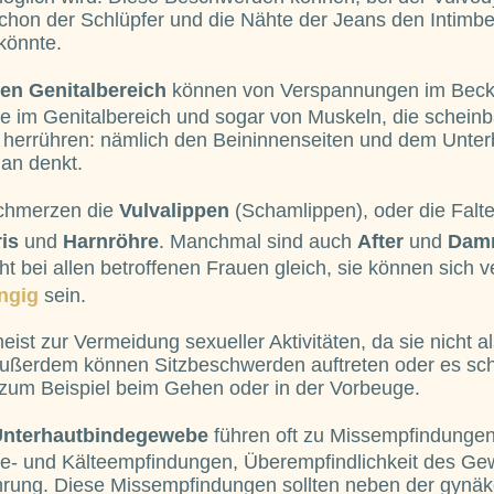
 schon der Schlüpfer und die Nähte der Jeans den Intimbe
könnte.
en Genitalbereich
können von Verspannungen im Bec
 im Genitalbereich und sogar von Muskeln, die scheinba
, herrühren: nämlich den Beininnenseiten und dem Unter
man denkt.
chmerzen die
Vulvalippen
(Schamlippen), oder die Falt
ris
und
Harnröhre
. Manchmal sind auch
After
und
Da
t bei allen betroffenen Frauen gleich, sie können sich 
ngig
sein.
meist zur Vermeidung sexueller Aktivitäten, da sie nicht
ßerdem können Sitzbeschwerden auftreten oder es sch
zum Beispiel beim Gehen oder in der Vorbeuge.
Unterhautbindegewebe
führen oft zu Missempfindungen
ze- und Kälteempfindungen, Überempfindlichkeit des G
ührung. Diese Missempfindungen sollten neben der gynä