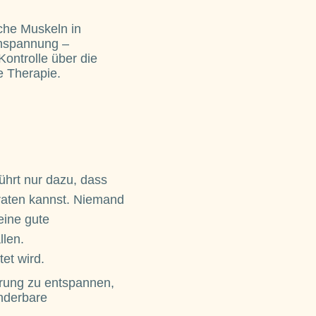
che Muskeln in
Anspannung –
ontrolle über die
 Therapie.
ührt nur dazu, dass
raten kannst. Niemand
eine gute
llen.
et wird.
ührung zu entspannen,
underbare