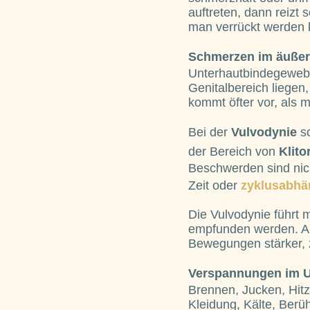
auftreten, dann reizt
man verrückt werden 
Schmerzen im äußer
Unterhautbindegewebe
Genitalbereich liegen
kommt öfter vor, als 
Bei der
Vulvodynie
s
der Bereich von
Klito
Beschwerden sind nich
Zeit oder
zyklusabhä
Die Vulvodynie führt 
empfunden werden. Au
Bewegungen stärker, 
Verspannungen im 
Brennen, Jucken, Hit
Kleidung, Kälte, Ber