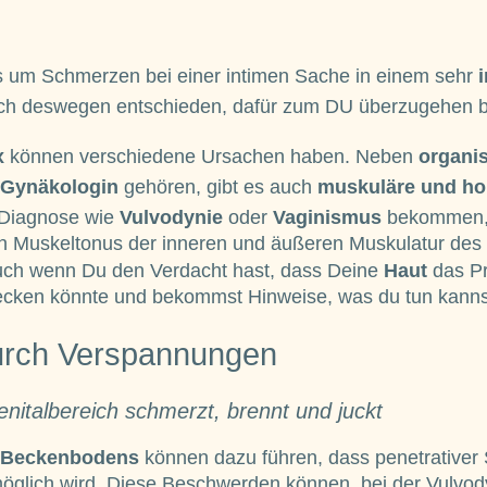
es um Schmerzen bei einer intimen Sache in einem sehr
ich deswegen entschieden, dafür zum DU überzugehen b
x
können verschiedene Ursachen haben. Neben
organi
Gynäkologin
gehören, gibt es auch
muskuläre und ho
e Diagnose wie
Vulvodynie
oder
Vaginismus
bekommen, 
en Muskeltonus der inneren und äußeren Muskulatur de
h wenn Du den Verdacht hast, dass Deine
Haut
das Pr
tecken könnte und bekommst Hinweise, was du tun kanns
urch Verspannungen
italbereich schmerzt, brennt und juckt
 Beckenbodens
können dazu führen, dass penetrative
öglich wird. Diese Beschwerden können, bei der Vulvo