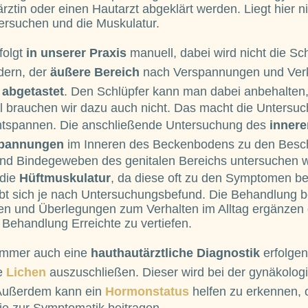
rztin oder einen Hautarzt abgeklärt werden. Liegt hier n
rsuchen und die Muskulatur.
folgt
in unserer Praxis
manuell, dabei wird nicht die Sc
dern, der
äußere Bereich
nach Verspannungen und Ver
 abgetastet
. Den Schlüpfer kann man dabei anbehalten
l brauchen wir dazu auch nicht. Das macht die Untersu
 entspannen. Die anschließende Untersuchung des
inner
pannungen
im Inneren des Beckenbodens zu den Besc
d Bindegeweben des genitalen Bereichs untersuchen w
die
Hüftmuskulatur
, da diese oft zu den Symptomen be
bt sich je nach Untersuchungsbefund. Die Behandlung be
en und Überlegungen zum Verhalten im Alltag ergänzen 
 Behandlung Erreichte zu vertiefen.
 immer auch eine
hauthautärztliche Diagnostik
erfolgen
e
Lichen
auszuschließen. Dieser wird bei der gynäkolo
 Außerdem kann ein
Hormonstatus
helfen zu erkennen, 