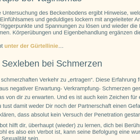
e Untersuchung des Beckenbodens ergibt Hinweise, wel
Einfühlsames und geduldiges lockern mit angeleiteter 
riggerpunkte und Spannungen zu lösen und wieder die K
men. Körperübungen und Eigenbehandlung ergänzen die
pt
unter der Gürtellinie
…
in Sexleben bei Schmerzen
, schmerzhaften Verkehr zu „ertragen“. Diese Erfahrung f
e aus negativer Erwartung- Verkrampfung- Schmerzen ge
s von dir zu erwarten. Und es ist auch kein Zeichen für 
u tust damit weder Dir noch der Partnerschaft einen Gefa
lären, dass absolut kein Versuch der Penetration gestart
ot hilft dir, überhaupt (wieder) zu lernen, dich bei Ber
hl es also ein Verbot ist, kann seine Befolgung eine w
Sexualität sein.