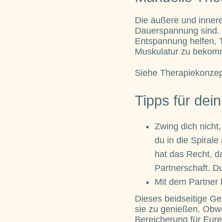
Die äußere und inner
Dauerspannung sind. 
Entspannung helfen, T
Muskulatur zu bekom
Siehe Therapiekonze
Tipps für de
Zwing dich nicht
du in die Spiral
hat das Recht, da
Partnerschaft. D
Mit dem Partner k
Dieses beidseitige Geb
sie zu genießen. Obwo
Bereicherung für Eure 