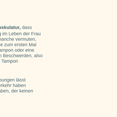
kulatur,
dass
g im Leben der Frau
 manche vermuten,
ge zum ersten Mal
Tampon oder eine
on Beschwerden, also
er Tampon
bungen lässt
erkehr haben
aben, der keinen