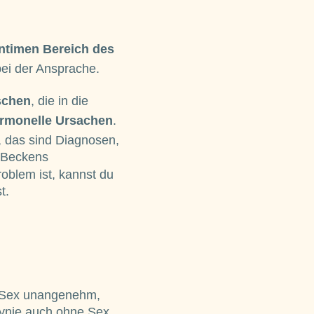
intimen Bereich des
ei der Ansprache.
schen
, die in die
rmonelle Ursachen
.
das sind Diagnosen,
s Beckens
oblem ist, kannst du
t.
r Sex unangenehm,
dynie auch ohne Sex