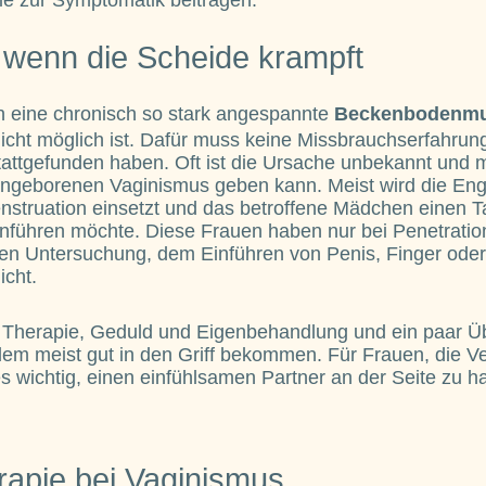
ie zur Symptomatik beitragen.
 wenn die Scheide krampft
eine chronisch so stark angespannte
Beckenbodenmus
nicht möglich ist. Dafür muss keine Missbrauchserfahrun
attgefunden haben. Oft ist die Ursache unbekannt und
angeborenen Vaginismus geben kann. Meist wird die En
nstruation einsetzt und das betroffene Mädchen einen 
inführen möchte. Diese Frauen haben nur bei Penetrati
hen Untersuchung, dem Einführen von Penis, Finger od
icht.
 Therapie, Geduld und Eigenbehandlung und ein paar Ü
lem meist gut in den Griff bekommen. Für Frauen, die V
es wichtig, einen einfühlsamen Partner an der Seite zu h
rapie bei Vaginismus