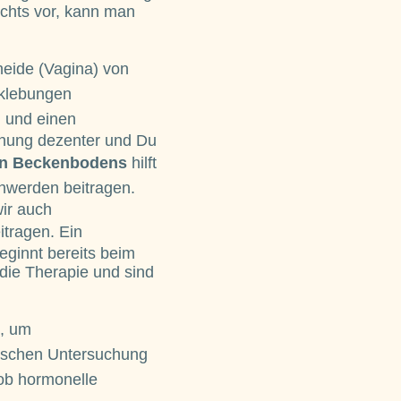
ichts vor, kann man
heide (Vagina) von
klebungen
, und einen
chung dezenter und Du
en Beckenbodens
hilft
hwerden beitragen.
ir auch
itragen. Ein
ginnt bereits beim
die Therapie und sind
, um
gischen Untersuchung
ob hormonelle