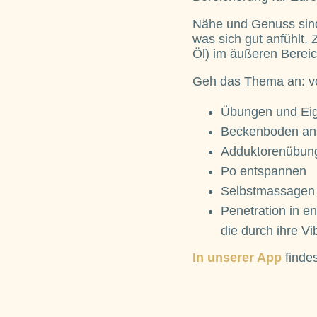
Nähe und Genuss sind
was sich gut anfühlt.
Öl) im äußeren Berei
Geh das Thema an: von
Übungen und Ei
Beckenboden ans
Adduktorenübun
Po entspannen
Selbstmassagen 
Penetration in e
die durch ihre Vi
In unserer App
findes