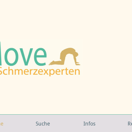
e
Suche
Infos
R